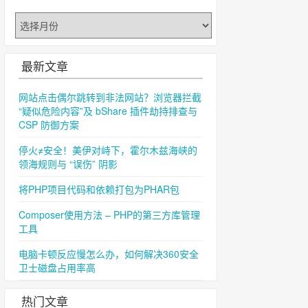
归
档
最新文章
网站点击偶尔跳转到非法网站？浏览器拦截
“疑似危险内容”及 bShare 插件劫持排查与
CSP 防御方案
停火≠安全！美伊对峙下，霍尔木兹海峡的
领海规则与 “误伤” 阴影
将PHP项目代码和依赖打包为PHAR包
Composer使用方法 – PHP的第三方库管理
工具
电脑卡顿反应慢怎么办，如何解决360安全
卫士磁盘占用率高
热门文章