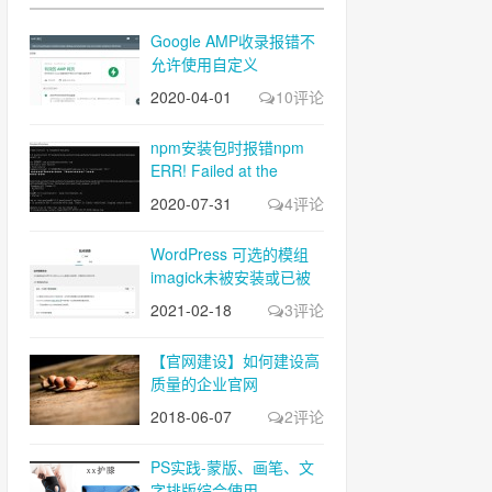
Google AMP收录报错不
允许使用自定义
JavaScript
2020-04-01
10评论
npm安装包时报错npm
ERR! Failed at the
gifsicle@4.0.1 postinstall
2020-07-31
4评论
script
WordPress 可选的模组
imagick未被安装或已被
禁用
2021-02-18
3评论
【官网建设】如何建设高
质量的企业官网
2018-06-07
2评论
PS实践-蒙版、画笔、文
字排版综合使用