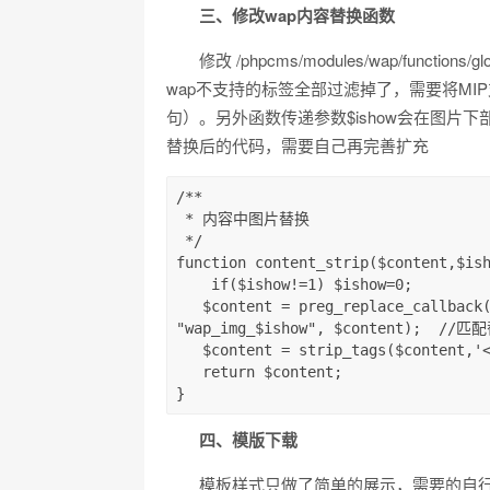
三、修改wap内容替换函数
修改 /phpcms/modules/wap/functio
wap不支持的标签全部过滤掉了，需要将MIP支
句）。另外函数传递参数$ishow会在图片下
替换后的代码，需要自己再完善扩充
/**

 * 内容中图片替换

 */

function content_strip($content,$ish
    if($ishow!=1) $ishow=0;

   $content = preg_replace_callback('/<img[^>]*src=[\'"]?([^>\'"\s]*)[\'"]?[^>]*>/i', 
"wap_img_$ishow", $content);  /
   $content = strip_tags($content,'<h1><h2><h3><h4><h5><b><br><img><p><div><a>');

   return $content;

}
四、模版下载
模板样式只做了简单的展示，需要的自行修