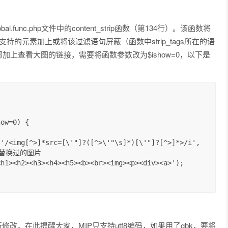
ns/global.func.php文件中的content_strip函数（第134行）。该函数将
持的元素加上或将该过滤语句屏蔽（函数中strip_tags所在的语
部加上查看大图的链接，需要将函数参数改为$ishow=0，以下是
ow=0) {

/匹配替换过的图片

改。在此提醒大家，MIP只支持utf8编码，如果用了gbk，要将