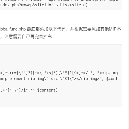
index.php?m=wap&siteid='.$this->siteid);
tions/global.func.php 最底部添加以下代码，并根据需要添加其他MIP不
等），注意需要自己再完善扩充
"mip-element mip-img\" src=\"$1\"></mip-img>", $cont