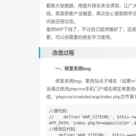
都是大张旗鼓，用提升排名来当诱饵，让广
线，真是把客户当猴耍，再次在心里默默怀念
内容还很垃圾。
虽然MIP下线了，不过自己既然做好了，还
要，可以供需要的朋友学习使用。
改造过程
一、修复系统bug
修复系统bug，更改站点子域名（设置
当通过修改phpcms手机门户域名绑定来更
成，\phpcms\modules\wap\index.ph
//源代码：

//    define('WAP_SITEURL', $this->w
APP_PATH.'index.php?m=wap&siteid='.$
//修改后代码：

    define('WAP_SITEURL', $this->wap['domain'] ? $this->wap['domain'].'index.php?m=wap&