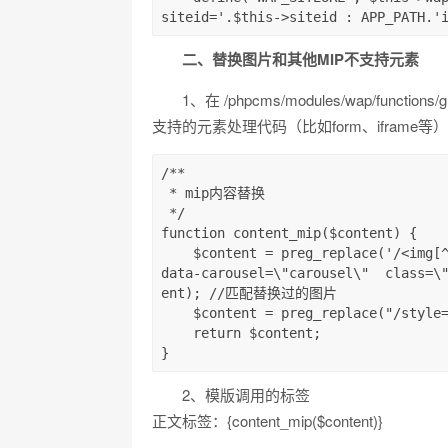
siteid='.$this->siteid : APP_PATH.'
二、替换图片和其他MIP不支持元素
1、在 /phpcms/modules/wap/func
支持的元素处理代码（比如form、iframe
/**

 * mip内容替换

 */

function content_mip($content) {

    $content = preg_replace('/<img[^>]*src=[\'"]?([^>\'"\s]*)[\'"]?[^>]*>/i', "<mip-img 
data-carousel=\"carousel\"  class=\
ent); //匹配替换过的图片

    $content = preg_replace("/style=.+?['|\"]/i",'',$content);

    return $content;

}
2、模版调用的标签
正文标签：{content_mip($content)}