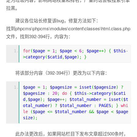
拉黑。
建议各位站长修复该bug，修复方法如下：
找到phpcms\phpcms\modules\content\classes\html.class.php
文件，找到392-394行，内容为：
for
(
$page
=
1
;
$page
<
6
;
$page
++)
{
$this
-
>
category
(
$catid
,
$page
);
}
将该部分内容（392-394行）更改为以下内容：
$page
=
1
;
$pagesize
=
isset
(
$pagesize
)
?
$pagesize
:
20
;
do
{
$this
->
category
(
$cati
d
,
$page
);
$page
++;
$total_number
=
isset
(
$t
otal_number
)
?
$total_number
:
PAGES
;
}
whi
le
(
$page
<=
$total_number
&&
$page
<
$page
size
);
此办法更改后，如果网站栏目下发布文章超过500条时，