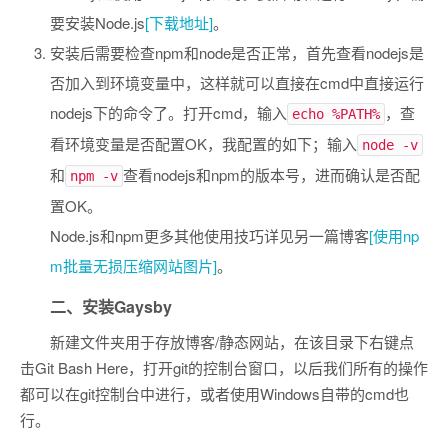
要安装Node.js
[下载地址]
。
安装后需要检查npm和node是否正常，首先查看nodejs是
否加入到环境变量中，这样就可以直接在cmd中直接运行
nodejs下的命令了。打开cmd，输入
，查
echo %PATH%
看环境变量是否配置OK，我配置的如下；输入
node -v
和
查看nodejs和npm的版本号，进而确认是否配
npm -v
置OK。
Node.js和npm更多其他使用技巧详见另一篇博客
[使用np
m批量无损压缩网站图片]
。
二、安装Gaysby
新建文件夹用于存放博客/静态网站，在该目录下右键点
击Git Bash Here，打开git的控制台窗口，以后我们所有的操作
都可以在git控制台中进行，或者使用Windows自带的cmd也
行。