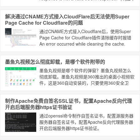
是有效的JSON响应。） 问题分析 网上…
解决通过CNAME方式接入CloudFlare后无法使用Super
Page Cache for Cloudflare的问题
通过CNAME方式接入Cloudflare后，使用Super
Page Cache for Cloudflare插件清除缓存时报错
An error occurred while cleaning the cache.
Please check log file for further details. 我们只需
在设置Cloudflare Domain Name 选项时，通过浏
墨鱼丸视频怎么彻底卸载，是哪个软件附带的
览器的开发者工具修改select选项中value值为
cname指向域名的CF Zone ID值即可。
墨鱼丸视频是哪个软件的弹窗？墨鱼丸视频怎么
彻底卸载。墨鱼丸视频是360推出的桌面小视频软
件，这是360自动安装的，只要使用360安全卫
士，都可能会被自动安装，而且开机自动启动，
还总是弹窗，让用户不胜其烦，另外还占用电脑
制作Apache免费自签名SSL证书，配置Apache反向代理
内存，拖慢电脑运行速度。
开启后端服务器https证书验证
通过openssl命令制作自签名证书，配置源服务器
服务器自签名证书，配置Apache反向代理服务器
开启后端服务器https证书验证。