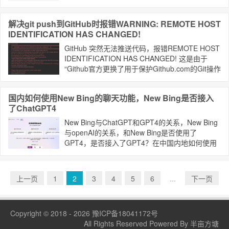
to MySQL server! 等类似信息，经查是由于
MySQL服务自动停止导致数据无法链接。这种一
解决git push到GitHub时报错WARNING: REMOTE HOST
般是由于服务器内存不足导致MySQL服务被Kill
IDENTIFICATION HAS CHANGED!
掉。
GitHub 突然无法推送代码，报错REMOTE HOST
IDENTIFICATION HAS CHANGED! 这是由于
“Github官方更换了用于保护Github.com的Git操作
的RSA SSH的主机密钥”导致。我们更新本地的密
钥即可解决。
国内如何使用New Bing的聊天功能，New Bing是否接入
了ChatGPT4
New Bing与ChatGPT和GPT4的关系，New Bing
与openAI的关系，和New Bing是否使用了
GPT4，是否接入了GPT4？在中国内地如何使用
New Bing？
上一页
1
2
3
4
5
6
...
下一页
Copyright © 2018 - 2026
豫ICP备18041172号
All Rights Reserved Powered By 半亩方塘