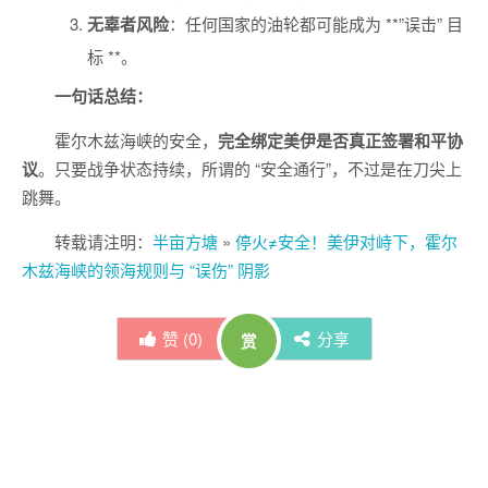
无辜者风险
：任何国家的油轮都可能成为 **”误击” 目
标 **。
一句话总结：
霍尔木兹海峡的安全，
完全绑定美伊是否真正签署和平协
议
。只要战争状态持续，所谓的 “安全通行”，不过是在刀尖上
跳舞。
转载请注明：
半亩方塘
»
停火≠安全！美伊对峙下，霍尔
木兹海峡的领海规则与 “误伤” 阴影
赞 (
0
)
分享
赏