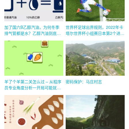
加了国六B乙醇汽油，为何冬季
世界杯足球出界规则，2022年卡
排气管都是水？乙醇汽油到底耐
塔尔世界杯小组赛日本第2个进球
不耐烧？
出界了吗？
羊了个羊第二关怎么过 – 从程序
密码保护：马庄村志
员专业角度分析一开局可能就是
死局