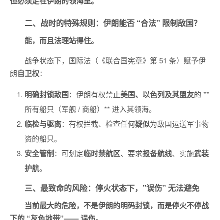
但必须走在伊朗的领海里。
二、战时的特殊规则：伊朗能否 “合法” 限制敌国？
能，而且法理站得住。
战争状态下，国际法（《联合国宪章》第 51 条）赋予伊
朗
自卫权
：
明确封锁敌国
：伊朗有权禁止
美国、以色列及其盟友
的 **
所有船只（军舰 / 商船）** 进入其领海。
临检与驱离
：有权拦截、检查任何
疑似
为敌国运送军事物
资的船只。
安全管制
：可划定
临时禁航区
、要求
报备航线
、实施
武装
护航
。
三、最致命的风险：停火状态下，”误伤” 无法避免
当前最大的危险，不是伊朗的明码封锁，而是停火不停战
下的 “灰色地带”—— 误伤。