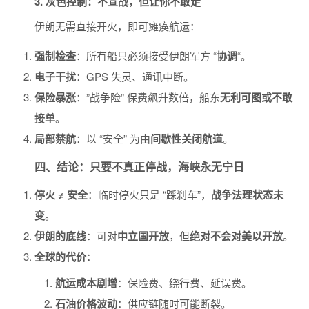
3. 灰色控制：不宣战，但让你不敢走
伊朗无需直接开火，即可瘫痪航运：
强制检查
：所有船只必须接受伊朗军方 “
协调
“。
电子干扰
：GPS 失灵、通讯中断。
保险暴涨
：”战争险” 保费飙升数倍，船东
无利可图或不敢
接单
。
局部禁航
：以 “安全” 为由
间歇性关闭航道
。
四、结论：只要不真正停战，海峡永无宁日
停火 ≠ 安全
：临时停火只是 “踩刹车”，
战争法理状态未
变
。
伊朗的底线
：可对
中立国开放
，但
绝对不会对美以开放
。
全球的代价
：
航运成本剧增
：保险费、绕行费、延误费。
石油价格波动
：供应链随时可能断裂。