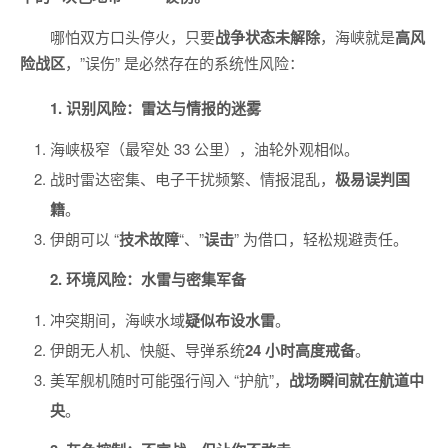
哪怕双方口头停火，只要
战争状态未解除
，海峡就是
高风
险战区
，”误伤” 是必然存在的系统性风险：
1. 识别风险：雷达与情报的迷雾
海峡极窄（最窄处 33 公里），油轮外观相似。
战时雷达密集、电子干扰频繁、情报混乱，
极易误判国
籍
。
伊朗可以 “
技术故障
“、”
误击
” 为借口，轻松规避责任。
2. 环境风险：水雷与密集军备
冲突期间，海峡水域
疑似布设水雷
。
伊朗无人机、快艇、导弹系统
24 小时高度戒备
。
美军舰机随时可能强行闯入 “护航”，
战场瞬间就在航道中
央
。