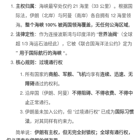
主权归属
：海峡最窄处仅约 21 海里（33 公里）。根据国
际法，伊朗（北岸）与阿曼（南岸）各自拥有 12 海里领
海。
整个海峡 100% 被两国领海覆盖，无任何公海区域
。
法律定性
：作为连接波斯湾与印度洋的 “
世界油阀
“（全球
超 1/3 海运石油经此），它被《联合国海洋法公约》定为
” 用于国际航行的海峡 “
。
核心规则：过境通行权
所有国家的
商船、军舰、飞机
均享有
连续、迅速、无
障碍
通过的权利。
沿岸国（伊朗、阿曼）
不得阻碍、不得收费、不得中
止
正常通行。
伊朗虽未加入公约，但 “过境通行权” 已成为
国际习惯
法
，对其同样有约束力。
简单说：
伊朗有主权，但无完全封锁权；全球有通行权，